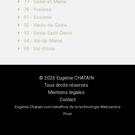
77 - Seine-et-Marne
78 - Yvelines
91 - Essonne
92 - Hauts-de-Seine
93 - Seine-Saint-Denis
94 - Val-de-Marne
95 - Val-d'oise
© 2026
Eugénie CHATAIN
Tous droits réservés
Mentions légales
Contact
Eugénie-Chatain.com bénéficie de la technologie
Webservice
Proxi